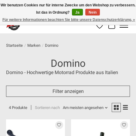
Wir benutzen Cookies nur für interne Zwecke um den Webshop zu verbessern.
Ist das in Ordnung?
Ja
Nein
100% schweizer Onlineshop für Dein Motorrad
Für weitere Informationen beachten Sie bitte unsere Datenschutzerklärung. »
Wunschzettel
Ihr Warenk
Startseite
/
Marken
/
Domino
Domino
Domino - Hochwertige Motorrad Produkte aus Italien
Filter anzeigen
4 Produkte
Sortieren nach
Am meisten angesehen