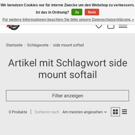
Wir benutzen Cookies nur für interne Zwecke um den Webshop zu verbessern.
Ist das in Ordnung?
Ja
Nein
100% schweizer Onlineshop für Dein Motorrad
Für weitere Informationen beachten Sie bitte unsere Datenschutzerklärung. »
Wunschzettel
Ihr Warenk
Startseite
/
Schlagworte
/
side mount softail
Artikel mit Schlagwort side
mount softail
Filter anzeigen
0 Produkte
Sortieren nach
Am meisten angesehen