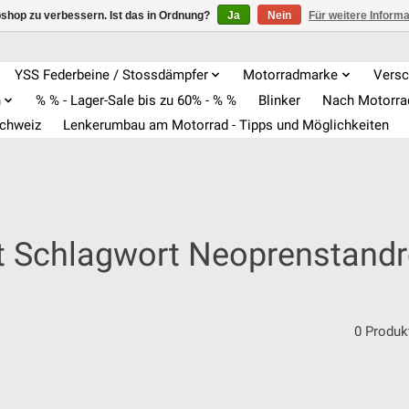
shop zu verbessern. Ist das in Ordnung?
Ja
Nein
Für weitere Inform
YSS Federbeine / Stossdämpfer
Motorradmarke
Versc
n
% % - Lager-Sale bis zu 60% - % %
Blinker
Nach Motorr
Schweiz
Lenkerumbau am Motorrad - Tipps und Möglichkeiten
it Schlagwort Neoprenstand
0 Produk