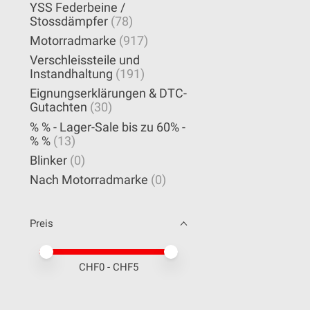
YSS Federbeine /
Stossdämpfer
(78)
Motorradmarke
(917)
Verschleissteile und
Instandhaltung
(191)
Eignungserklärungen & DTC-
Gutachten
(30)
% % - Lager-Sale bis zu 60% -
% %
(13)
Blinker
(0)
Nach Motorradmarke
(0)
Preis
Preis – Mindestwert
Price maximum value
CHF
0
- CHF
5