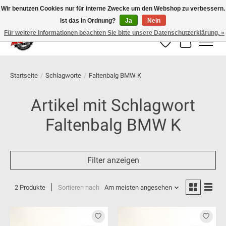
Wir benutzen Cookies nur für interne Zwecke um den Webshop zu verbessern.
Ist das in Ordnung?
Ja
Nein
100% schweizer Onlineshop für Dein Motorrad
Für weitere Informationen beachten Sie bitte unsere Datenschutzerklärung. »
Wunschzettel
Ihr Warenk
Startseite
/
Schlagworte
/
Faltenbalg BMW K
Artikel mit Schlagwort
Faltenbalg BMW K
Filter anzeigen
2 Produkte
Sortieren nach
Am meisten angesehen