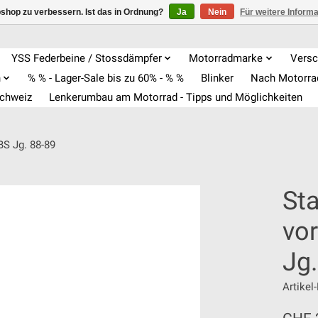
shop zu verbessern. Ist das in Ordnung?
Ja
Nein
Für weitere Inform
YSS Federbeine / Stossdämpfer
Motorradmarke
Versc
n
% % - Lager-Sale bis zu 60% - % %
Blinker
Nach Motorr
Schweiz
Lenkerumbau am Motorrad - Tipps und Möglichkeiten
BS Jg. 88-89
Sta
vo
Jg.
Artike