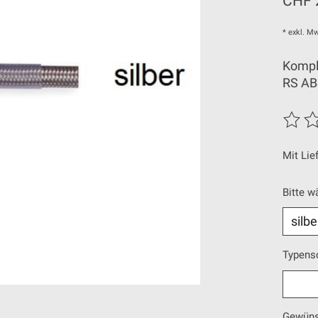
CHF 
* exkl. Mw
Kompl
RS AB
Die Be
Mit Lie
Bitte w
Typens
Gewüns