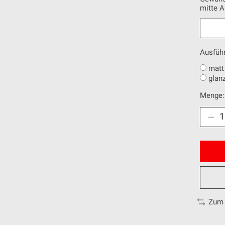
mitte 
Ausführ
matt
glan
Menge:
Zum 