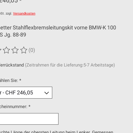
246,05
*
St. zzgl.
Versandkosten
etter Stahlflexbremsleitungskit vorne BMW-K 100
S Jg. 88-89
(0)
wertung dieses Produkts ist
0
von 5
ferrückstand
(Zeitrahmen für die Lieferung:5-7 Arbeitstage)
ählen Sie:
*
cheinnummer:
*
chte Länge der obersten Leitung beim Lenker. Gemessen