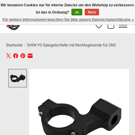
Wir benutzen Cookies nur für interne Zwecke um den Webshop zu verbessern.
Ist das in Ordnung?
Ja
Nein
100% schweizer Onlineshop für Dein Motorrad
Für weitere Informationen beachten Sie bitte unsere Datenschutzerklärung. »
Wunschzettel
Ihr Warenk
Startseite
/
SHIN YO Spiegelschelle mit Rechtsgewinde für CNC
Product image slideshow Items