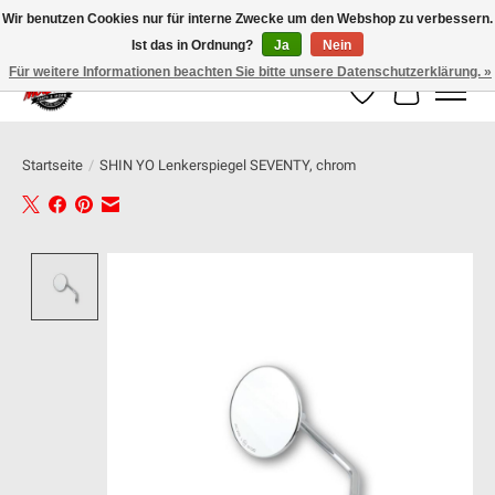
Wir benutzen Cookies nur für interne Zwecke um den Webshop zu verbessern.
Ist das in Ordnung?
Ja
Nein
100% schweizer Onlineshop für Dein Motorrad
Für weitere Informationen beachten Sie bitte unsere Datenschutzerklärung. »
Wunschzettel
Ihr Warenk
Startseite
/
SHIN YO Lenkerspiegel SEVENTY, chrom
Product image slideshow Items