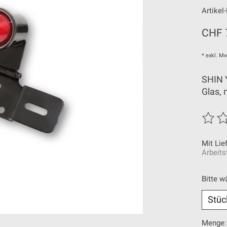
Artike
CHF 
* exkl. Mw
SHIN 
Glas, 
Die Be
Mit Lie
Arbeits
Bitte w
Menge: