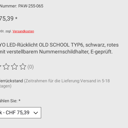
l-Nummer: PAW-255-065
75,39
*
St. zzgl.
Versandkosten
YO LED-Rücklicht OLD SCHOOL TYP6, schwarz, rotes
mit verstellbarem Nummernschildhalter, E-geprüft.
(0)
wertung dieses Produkts ist
0
von 5
ferrückstand
(Zeitrahmen für die Lieferung:Versand in 5-18
tagen)
ählen Sie:
*