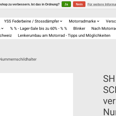
shop zu verbessern. Ist das in Ordnung?
Ja
Nein
Für weitere Inform
YSS Federbeine / Stossdämpfer
Motorradmarke
Versc
n
% % - Lager-Sale bis zu 60% - % %
Blinker
Nach Motorr
Schweiz
Lenkerumbau am Motorrad - Tipps und Möglichkeiten
Nummernschildhalter
SH
SC
ve
Nu