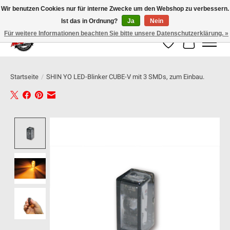
Wir benutzen Cookies nur für interne Zwecke um den Webshop zu verbessern.
Ist das in Ordnung?
Ja
Nein
100% schweizer Onlineshop für Dein Motorrad
Für weitere Informationen beachten Sie bitte unsere Datenschutzerklärung. »
Wunschzettel
Ihr Warenk
Startseite
/
SHIN YO LED-Blinker CUBE-V mit 3 SMDs, zum Einbau.
Product image slideshow Items