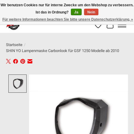
Wir benutzen Cookies nur für interne Zwecke um den Webshop zu verbessern.
Ist das in Ordnung?
Ja
Nein
100% schweizer Onlineshop für Dein Motorrad
Für weitere Informationen beachten Sie bitte unsere Datenschutzerklärung. »
Wunschzettel
Ihr Warenk
Startseite
/
SHIN YO Lampenmaske Carbonlook für GSF 1250 Modelle ab 2010
Product image slideshow Items