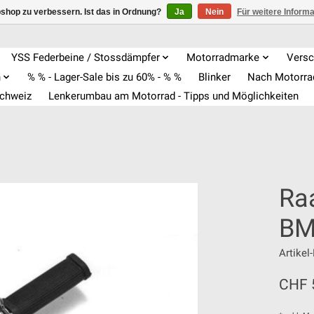
shop zu verbessern. Ist das in Ordnung?
Ja
Nein
Für weitere Inform
YSS Federbeine / Stossdämpfer
Motorradmarke
Versc
n
% % - Lager-Sale bis zu 60% - % %
Blinker
Nach Motorr
Schweiz
Lenkerumbau am Motorrad - Tipps und Möglichkeiten
Ra
BM
Artike
CHF 