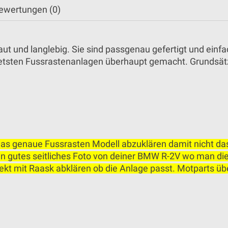
ewertungen (0)
t und langlebig. Sie sind passgenau gefertigt und einfa
tetsten Fussrastenanlagen überhaupt gemacht. Grundsätzl
das genaue Fussrasten Modell abzuklären damit nicht das 
ein gutes seitliches Foto von deiner BMW R-2V wo man d
rekt mit Raask abklären ob die Anlage passt. Motparts ü