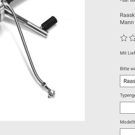
* exkl. Mw
Raask 
Mann 
Die Be
Mit Lie
Bitte w
Typeng
Modell