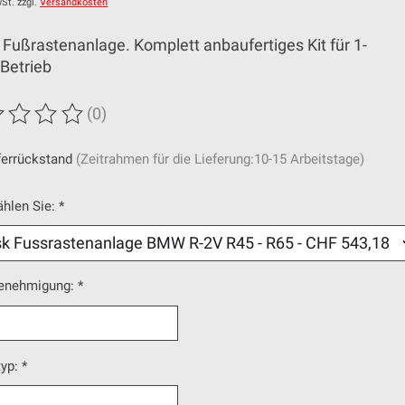
St. zzgl.
Versandkosten
Fußrastenanlage. Komplett anbaufertiges Kit für 1-
Betrieb
(0)
wertung dieses Produkts ist
0
von 5
ferrückstand
(Zeitrahmen für die Lieferung:10-15 Arbeitstage)
ählen Sie:
*
enehmigung:
*
typ:
*