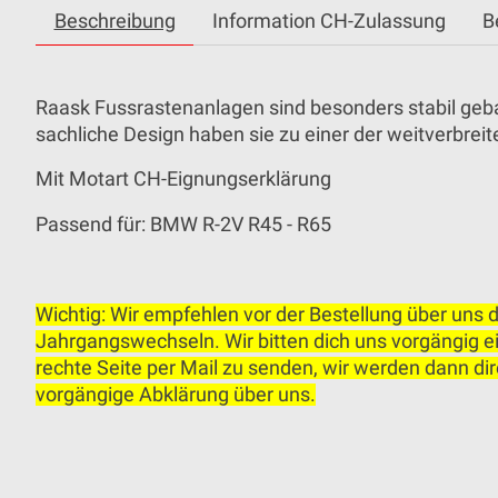
Beschreibung
Information CH-Zulassung
B
Raask Fussrastenanlagen sind besonders stabil gebau
sachliche Design haben sie zu einer der weitverbrei
Mit Motart CH-Eignungserklärung
Passend für: BMW R-2V R45 - R65
Wichtig: Wir empfehlen vor der Bestellung über uns 
Jahrgangswechseln. Wir bitten dich uns vorgängig 
rechte Seite per Mail zu senden, wir werden dann di
vorgängige Abklärung über uns.