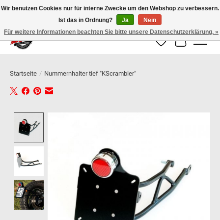
Wir benutzen Cookies nur für interne Zwecke um den Webshop zu verbessern.
Ist das in Ordnung?
Ja
Nein
100% schweizer Onlineshop für Dein Motorrad
Für weitere Informationen beachten Sie bitte unsere Datenschutzerklärung. »
Wunschzettel
Ihr Warenk
Startseite
/
Nummernhalter tief "KScrambler"
Product image slideshow Items