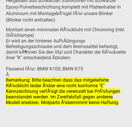
Hergestellt aus schwarzen Stahlrohren mit schwarzer
Epoxy-Pulverbeschichtung komplett mit Plattenhalter in
Aluminium mit MontagebÃ¼gel fÃ¼r unsere Blinker
(Blinker nicht enthalten)
Montiert einen minimalen RÃ¼cklicht mit Chromring (inkl.
GlÃ¼hlampe)
Er wird an der hinteren AufhÃ¤ngungs
Befestigungsschraube und dem Bremssattel befestigt,
damit kÃ¶nnen Sie den Styl und Charakter der RÃ¼ckseite
ihrer "K" entscheidend Ã¤ndern.
Passend fÃ¼r: BMW K100, BMW K75
Â
Bemerkung: Bitte beachten dass das mitgelieferte
RÃ¼cklicht leider Ã¼ber eine nicht konforme "E"
Kennzeichnung verfÃ¼gt die vereinzelt bei PrÃ¼fungen
beanstandet werden. Im Zweifelsfall gegen anderes
Modell ersetzen. Motparts Ã¼bernimmt keine Haftung.