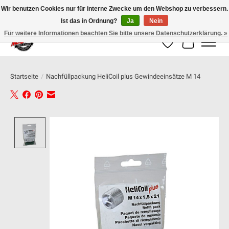
Wir benutzen Cookies nur für interne Zwecke um den Webshop zu verbessern.
Ist das in Ordnung?
Ja
Nein
100% schweizer Onlineshop für Dein Motorrad
Für weitere Informationen beachten Sie bitte unsere Datenschutzerklärung. »
Wunschzettel
Ihr Warenk
Startseite
/
Nachfüllpackung HeliCoil plus Gewindeeinsätze M 14
Product image slideshow Items