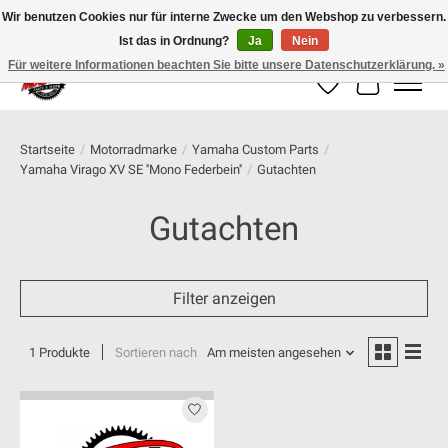
Wir benutzen Cookies nur für interne Zwecke um den Webshop zu verbessern.
Ist das in Ordnung?
Ja
Nein
100% schweizer Onlineshop für Dein Motorrad
Für weitere Informationen beachten Sie bitte unsere Datenschutzerklärung. »
Wunschzettel
Ihr Warenk
Startseite
/
Motorradmarke
/
Yamaha Custom Parts
/
Yamaha Virago XV SE ''Mono Federbein''
/
Gutachten
Gutachten
Filter anzeigen
1 Produkte
Sortieren nach
Am meisten angesehen