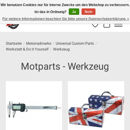
Wir benutzen Cookies nur für interne Zwecke um den Webshop zu verbessern.
Ist das in Ordnung?
Ja
Nein
100% schweizer Onlineshop für Dein Motorrad
Für weitere Informationen beachten Sie bitte unsere Datenschutzerklärung. »
Wunschzettel
Ihr Warenk
Startseite
/
Motorradmarke
/
Universal Custom Parts
/
Werkstatt & Do It Yourself
/
Werkzeug
Motparts - Werkzeug