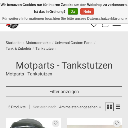
Wir benutzen Cookies nur für interne Zwecke um den Webshop zu verbessern.
Ist das in Ordnung?
Ja
Nein
100% schweizer Onlineshop für Dein Motorrad
Für weitere Informationen beachten Sie bitte unsere Datenschutzerklärung. »
Wunschzettel
Ihr Warenk
Startseite
/
Motorradmarke
/
Universal Custom Parts
/
Tank & Zubehör
/
Tankstutzen
Motparts - Tankstutzen
Motparts - Tankstutzen
Filter anzeigen
5 Produkte
Sortieren nach
Am meisten angesehen