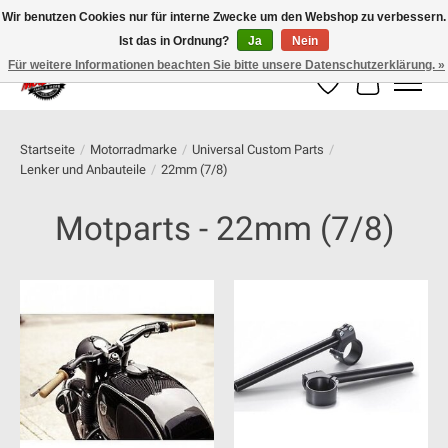
Wir benutzen Cookies nur für interne Zwecke um den Webshop zu verbessern.
Ist das in Ordnung?
Ja
Nein
100% schweizer Onlineshop für Dein Motorrad
Für weitere Informationen beachten Sie bitte unsere Datenschutzerklärung. »
Wunschzettel
Ihr Warenk
Startseite
/
Motorradmarke
/
Universal Custom Parts
/
Lenker und Anbauteile
/
22mm (7/8)
Motparts - 22mm (7/8)