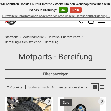
Wir benutzen Cookies nur für interne Zwecke um den Webshop zu verbessern.
Ist das in Ordnung?
Ja
Nein
100% schweizer Onlineshop für Dein Motorrad
Für weitere Informationen beachten Sie bitte unsere Datenschutzerklärung. »
Wunschzettel
Ihr Warenk
Startseite
/
Motorradmarke
/
Universal Custom Parts
/
Bereifung & Schutzbleche
/
Bereifung
Motparts - Bereifung
Filter anzeigen
2 Produkte
Sortieren nach
Am meisten angesehen
Sale