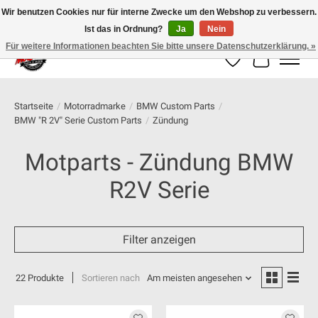
Wir benutzen Cookies nur für interne Zwecke um den Webshop zu verbessern.
Ist das in Ordnung?
Ja
Nein
100% schweizer Onlineshop für Dein Motorrad
Für weitere Informationen beachten Sie bitte unsere Datenschutzerklärung. »
Wunschzettel
Ihr Warenk
Startseite
/
Motorradmarke
/
BMW Custom Parts
/
BMW "R 2V" Serie Custom Parts
/
Zündung
Motparts - Zündung BMW
R2V Serie
Filter anzeigen
22 Produkte
Sortieren nach
Am meisten angesehen