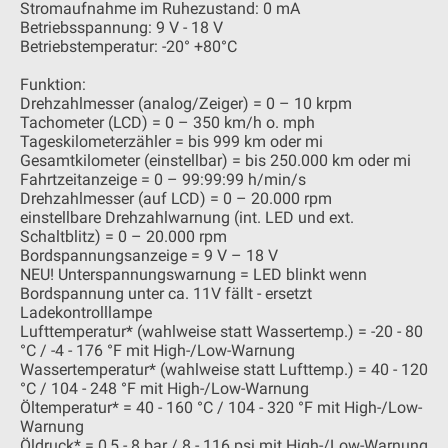
Stromaufnahme im Ruhezustand: 0 mA
Betriebsspannung: 9 V - 18 V
Betriebstemperatur: -20° +80°C
Funktion:
Drehzahlmesser (analog/Zeiger) = 0 – 10 krpm
Tachometer (LCD) = 0 – 350 km/h o. mph
Tageskilometerzähler = bis 999 km oder mi
Gesamtkilometer (einstellbar) = bis 250.000 km oder mi
Fahrtzeitanzeige = 0 – 99:99:99 h/min/s
Drehzahlmesser (auf LCD) = 0 – 20.000 rpm
einstellbare Drehzahlwarnung (int. LED und ext.
Schaltblitz) = 0 – 20.000 rpm
Bordspannungsanzeige = 9 V – 18 V
NEU! Unterspannungswarnung = LED blinkt wenn
Bordspannung unter ca. 11V fällt - ersetzt
Ladekontrolllampe
Lufttemperatur* (wahlweise statt Wassertemp.) = -20 - 80
°C / -4 - 176 °F mit High-/Low-Warnung
Wassertemperatur* (wahlweise statt Lufttemp.) = 40 - 120
°C / 104 - 248 °F mit High-/Low-Warnung
Öltemperatur* = 40 - 160 °C / 104 - 320 °F mit High-/Low-
Warnung
Öldruck* = 0,5 - 8 bar / 8 - 116 psi mit High-/Low-Warnung