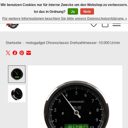
Wir benutzen Cookies nur für interne Zwecke um den Webshop zu verbessern.
Ist das in Ordnung?
Ja
Nein
100% schweizer Onlineshop für Dein Motorrad
Für weitere Informationen beachten Sie bitte unsere Datenschutzerklärung. »
Wunschzettel
Ihr Warenk
Startseite
/
motogadget Chronoclassic Drehzahlmesser -10.000 U/min
Product image slideshow Items