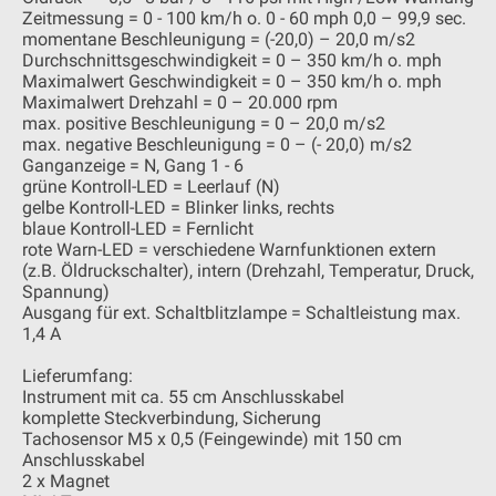
Zeitmessung = 0 - 100 km/h o. 0 - 60 mph 0,0 – 99,9 sec.
momentane Beschleunigung = (-20,0) – 20,0 m/s2
Durchschnittsgeschwindigkeit = 0 – 350 km/h o. mph
Maximalwert Geschwindigkeit = 0 – 350 km/h o. mph
Maximalwert Drehzahl = 0 – 20.000 rpm
max. positive Beschleunigung = 0 – 20,0 m/s2
max. negative Beschleunigung = 0 – (- 20,0) m/s2
Ganganzeige = N, Gang 1 - 6
grüne Kontroll-LED = Leerlauf (N)
gelbe Kontroll-LED = Blinker links, rechts
blaue Kontroll-LED = Fernlicht
rote Warn-LED = verschiedene Warnfunktionen extern
(z.B. Öldruckschalter), intern (Drehzahl, Temperatur, Druck,
Spannung)
Ausgang für ext. Schaltblitzlampe = Schaltleistung max.
1,4 A
Lieferumfang:
Instrument mit ca. 55 cm Anschlusskabel
komplette Steckverbindung, Sicherung
Tachosensor M5 x 0,5 (Feingewinde) mit 150 cm
Anschlusskabel
2 x Magnet