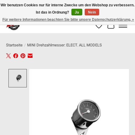
Wir benutzen Cookies nur für interne Zwecke um den Webshop zu verbessern.
Ist das in Ordnung?
Ja
Nein
100% schweizer Onlineshop für Dein Motorrad
Für weitere Informationen beachten Sie bitte unsere Datenschutzerklärung. »
Wunschzettel
Ihr Warenk
Startseite
/
MINI Drehzahlmesser: ELECT. ALL MODELS
Product image slideshow Items