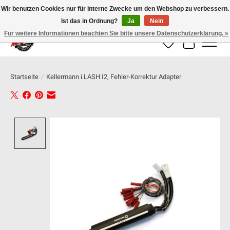
Wir benutzen Cookies nur für interne Zwecke um den Webshop zu verbessern.
Ist das in Ordnung?
Ja
Nein
100% schweizer Onlineshop für Dein Motorrad
Für weitere Informationen beachten Sie bitte unsere Datenschutzerklärung. »
Wunschzettel
Ihr Warenk
Startseite
/
Kellermann i.LASH I2, Fehler-Korrektur Adapter
Product image slideshow Items