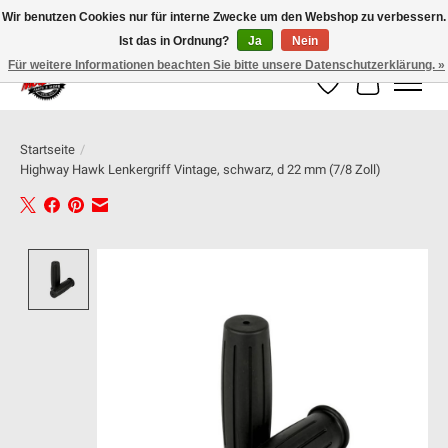
Wir benutzen Cookies nur für interne Zwecke um den Webshop zu verbessern.
Ist das in Ordnung?
Ja
Nein
100% schweizer Onlineshop für Dein Motorrad
Für weitere Informationen beachten Sie bitte unsere Datenschutzerklärung. »
Wunschzettel
Ihr Warenk
Startseite
/
Highway Hawk Lenkergriff Vintage, schwarz, d 22 mm (7/8 Zoll)
Product image slideshow Items