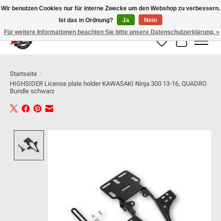
Wir benutzen Cookies nur für interne Zwecke um den Webshop zu verbessern.
Ist das in Ordnung?
Ja
Nein
100% schweizer Onlineshop für Dein Motorrad
Für weitere Informationen beachten Sie bitte unsere Datenschutzerklärung. »
Wunschzettel
Ihr Warenk
Startseite
/
HIGHSIDER License plate holder KAWASAKI Ninja 300 13-16, QUADRO
Bundle schwarz
Product image slideshow Items