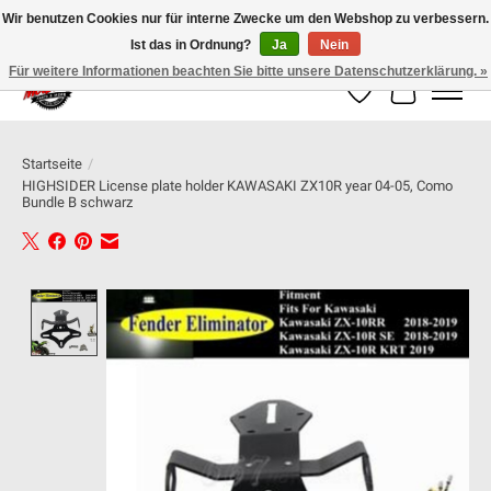
Wir benutzen Cookies nur für interne Zwecke um den Webshop zu verbessern.
Ist das in Ordnung?
Ja
Nein
100% schweizer Onlineshop für Dein Motorrad
Für weitere Informationen beachten Sie bitte unsere Datenschutzerklärung. »
Wunschzettel
Ihr Warenk
Startseite
/
HIGHSIDER License plate holder KAWASAKI ZX10R year 04-05, Como
Bundle B schwarz
Product image slideshow Items