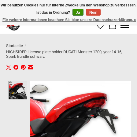
Wir benutzen Cookies nur für interne Zwecke um den Webshop zu verbessern.
Ist das in Ordnung?
Ja
Nein
100% schweizer Onlineshop für Dein Motorrad
Für weitere Informationen beachten Sie bitte unsere Datenschutzerklärung. »
Wunschzettel
Ihr Warenk
Startseite
/
HIGHSIDER License plate holder DUCATI Monster 1200, year 14-16,
Spark Bundle schwarz
Product image slideshow Items