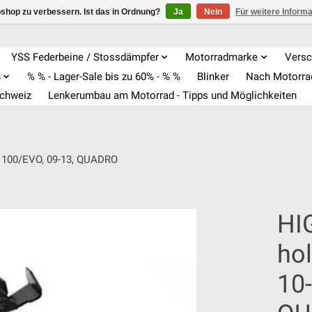
shop zu verbessern. Ist das in Ordnung?
Ja
Nein
Für weitere Inform
YSS Federbeine / Stossdämpfer
Motorradmarke
Versc
n
% % - Lager-Sale bis zu 60% - % %
Blinker
Nach Motorr
Schweiz
Lenkerumbau am Motorrad - Tipps und Möglichkeiten
 1100/EVO, 09-13, QUADRO
HI
ho
10-