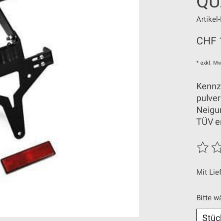
QU
Artike
CHF 
* exkl. Mw
Kennz
pulver
Neigun
TÜV er
Die Be
Mit Lie
Bitte w