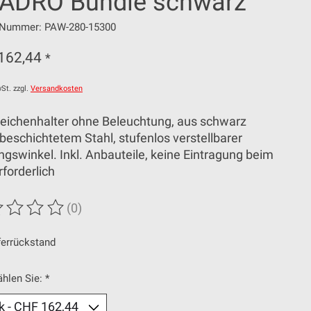
ADRO Bundle schwarz
l-Nummer: PAW-280-15300
162,44
*
St. zzgl.
Versandkosten
eichenhalter ohne Beleuchtung, aus schwarz
beschichtetem Stahl, stufenlos verstellbarer
gswinkel. Inkl. Anbauteile, keine Eintragung beim
forderlich
(0)
wertung dieses Produkts ist
0
von 5
ferrückstand
ählen Sie:
*