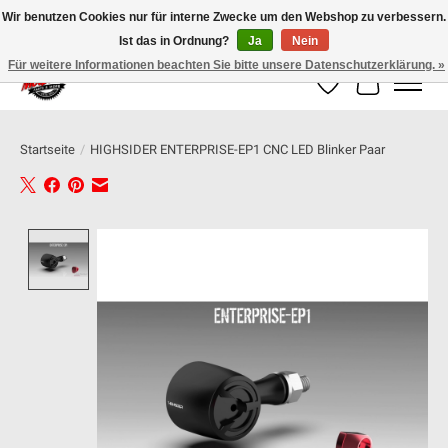
Wir benutzen Cookies nur für interne Zwecke um den Webshop zu verbessern.
Ist das in Ordnung?
Ja
Nein
100% schweizer Onlineshop für Dein Motorrad
Für weitere Informationen beachten Sie bitte unsere Datenschutzerklärung. »
Wunschzettel
Ihr Warenk
Startseite
/
HIGHSIDER ENTERPRISE-EP1 CNC LED Blinker Paar
Product image slideshow Items