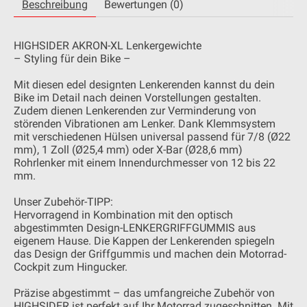
Beschreibung
Bewertungen (0)
HIGHSIDER AKRON-XL Lenkergewichte
– Styling für dein Bike –
Mit diesen edel designten Lenkerenden kannst du dein
Bike im Detail nach deinen Vorstellungen gestalten.
Zudem dienen Lenkerenden zur Verminderung von
störenden Vibrationen am Lenker. Dank Klemmsystem
mit verschiedenen Hülsen universal passend für 7/8 (Ø22
mm), 1 Zoll (Ø25,4 mm) oder X-Bar (Ø28,6 mm)
Rohrlenker mit einem Innendurchmesser von 12 bis 22
mm.
Unser Zubehör-TIPP:
Hervorragend in Kombination mit den optisch
abgestimmten Design-LENKERGRIFFGUMMIS aus
eigenem Hause. Die Kappen der Lenkerenden spiegeln
das Design der Griffgummis und machen dein Motorrad-
Cockpit zum Hingucker.
Präzise abgestimmt – das umfangreiche Zubehör von
HIGHSIDER ist perfekt auf Ihr Motorrad zugeschnitten. Mit