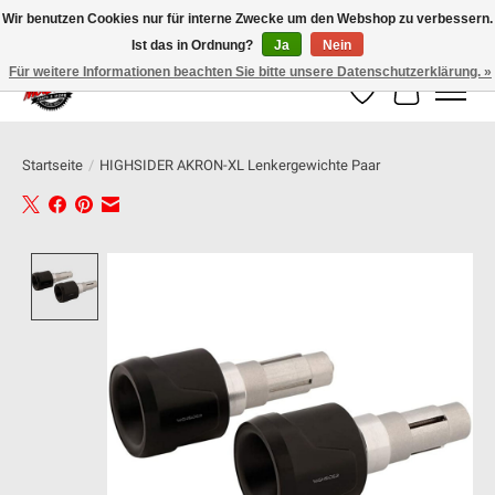
Wir benutzen Cookies nur für interne Zwecke um den Webshop zu verbessern.
Ist das in Ordnung?
Ja
Nein
100% schweizer Onlineshop für Dein Motorrad
Für weitere Informationen beachten Sie bitte unsere Datenschutzerklärung. »
Wunschzettel
Ihr Warenk
Startseite
/
HIGHSIDER AKRON-XL Lenkergewichte Paar
Product image slideshow Items