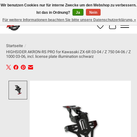
Wir benutzen Cookies nur für interne Zwecke um den Webshop zu verbessern.
Ist das in Ordnung?
Ja
Nein
100% schweizer Onlineshop für Dein Motorrad
Für weitere Informationen beachten Sie bitte unsere Datenschutzerklärung. »
Wunschzettel
Ihr Warenk
Startseite
/
HIGHSIDER AKRON-RS PRO for Kawasaki ZX-6R 03-04 / Z 750 04-06 / Z
1000 03-06, incl. license plate illumination schwarz
Product image slideshow Items