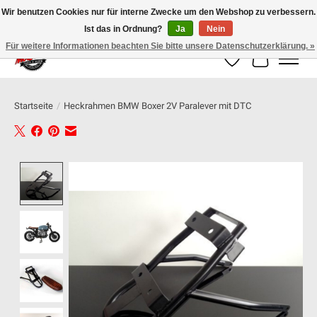
Wir benutzen Cookies nur für interne Zwecke um den Webshop zu verbessern.
Ist das in Ordnung?
Ja
Nein
100% schweizer Onlineshop für Dein Motorrad
Für weitere Informationen beachten Sie bitte unsere Datenschutzerklärung. »
Wunschzettel
Ihr Warenk
Startseite
/
Heckrahmen BMW Boxer 2V Paralever mit DTC
Product image slideshow Items