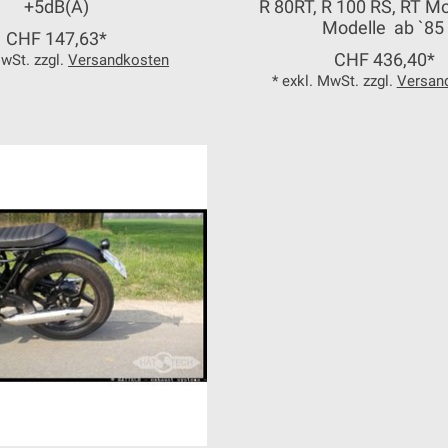
+5dB(A)
R 80RT, R 100 RS, RT M
Modelle ab `85
CHF 147,63*
CHF 436,40*
MwSt. zzgl.
Versandkosten
* exkl. MwSt. zzgl.
Versan