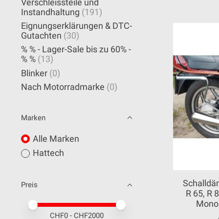
Verschleissteile und
Instandhaltung
(191)
Eignungserklärungen & DTC-
Gutachten
(30)
% % - Lager-Sale bis zu 60% -
% %
(13)
Blinker
(0)
Nach Motorradmarke
(0)
Marken
Alle Marken
Hattech
Schalldä
Preis
R 65, R 
Monol
Preis – Mindestwert
Price maximum value
CHF
0
- CHF
2000