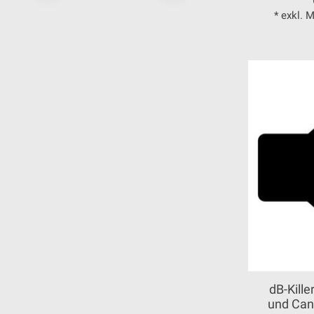
* exkl. 
dB-Kille
und Can