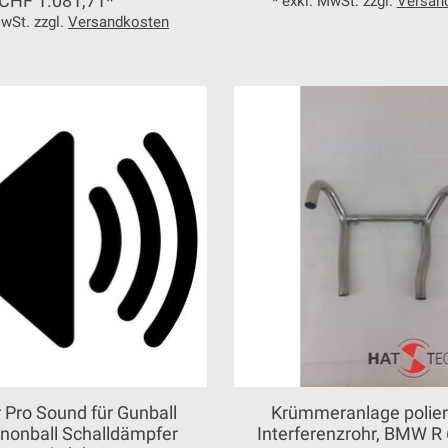
CHF 1.081,71*
* exkl. MwSt. zzgl.
Versan
MwSt. zzgl.
Versandkosten
r Pro Sound für Gunball
Krümmeranlage poliert
nonball Schalldämpfer
Interferenzrohr, BMW R 