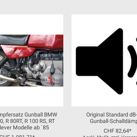
mpfersatz Gunball BMW
Original Standard dB-
80, R 80RT, R 100 RS, RT
Gunball-Schalldäm
ever Modelle ab `85
CHF 82,64*