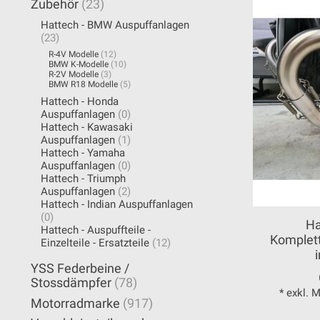
Zubehör
(23)
Hattech - BMW Auspuffanlagen
(23)
R-4V Modelle
(12)
BMW K-Modelle
(10)
R-2V Modelle
(3)
BMW R18 Modelle
(5)
Hattech - Honda
Auspuffanlagen
(0)
Hattech - Kawasaki
Auspuffanlagen
(1)
Hattech - Yamaha
Auspuffanlagen
(0)
Hattech - Triumph
Auspuffanlagen
(2)
Hattech - Indian Auspuffanlagen
(0)
Ha
Hattech - Auspuffteile -
Komplett
Einzelteile - Ersatzteile
(12)
YSS Federbeine /
Stossdämpfer
(78)
* exkl. 
Motorradmarke
(917)