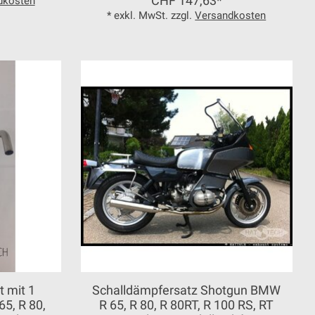
CHF 147,63*
dkosten
* exkl. MwSt. zzgl.
Versandkosten
 mit 1
Schalldämpfersatz Shotgun BMW
65, R 80,
R 65, R 80, R 80RT, R 100 RS, RT