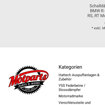
Schalld
BMW R 6
RS, RT M
* exkl. 
Kategorien
Hattech Auspuffanlagen &
Zubehör
YSS Federbeine /
Stossdämpfer
Motorradmarke
Verschleissteile und