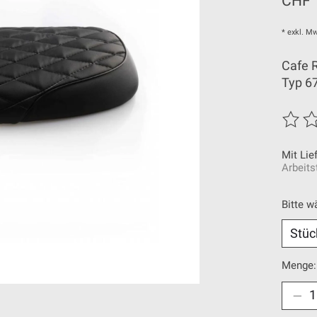
CHF 
* exkl. Mw
Cafe R
Typ 6
Die Be
Mit Lie
Arbeits
Bitte w
Menge: