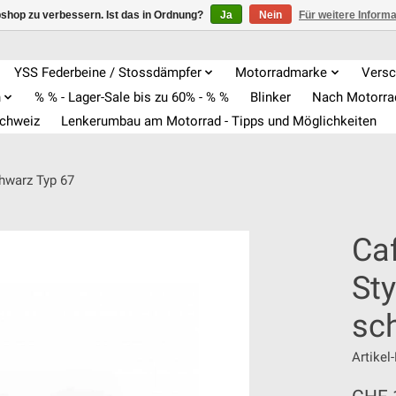
shop zu verbessern. Ist das in Ordnung?
Ja
Nein
Für weitere Inform
YSS Federbeine / Stossdämpfer
Motorradmarke
Versc
n
% % - Lager-Sale bis zu 60% - % %
Blinker
Nach Motorr
Schweiz
Lenkerumbau am Motorrad - Tipps und Möglichkeiten
chwarz Typ 67
Caf
St
sc
Artike