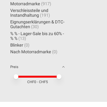
Motorradmarke
(917)
Verschleissteile und
Instandhaltung
(191)
Eignungserklärungen & DTC-
Gutachten
(30)
% % - Lager-Sale bis zu 60% -
% %
(13)
Blinker
(0)
Nach Motorradmarke
(0)
Preis
Preis – Mindestwert
Price maximum value
CHF
0
- CHF
5