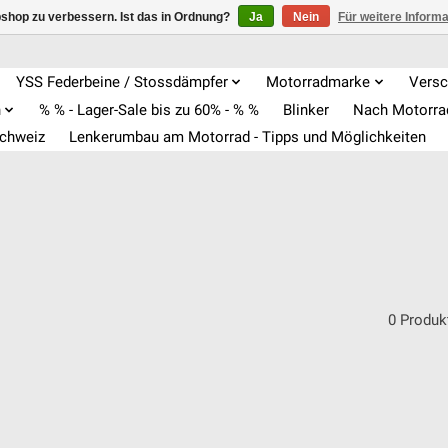
shop zu verbessern. Ist das in Ordnung?
Ja
Nein
Für weitere Inform
YSS Federbeine / Stossdämpfer
Motorradmarke
Versc
n
% % - Lager-Sale bis zu 60% - % %
Blinker
Nach Motorr
Schweiz
Lenkerumbau am Motorrad - Tipps und Möglichkeiten
0 Produk