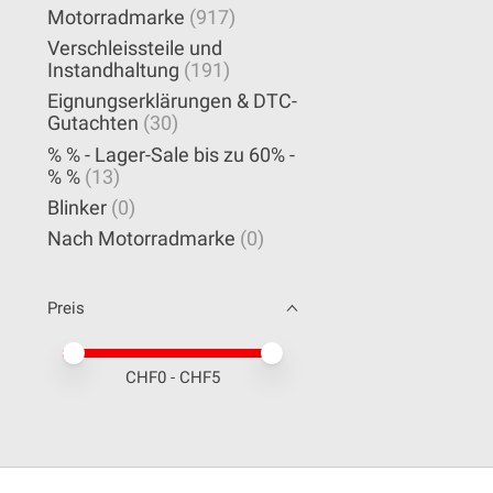
Motorradmarke
(917)
Verschleissteile und
Instandhaltung
(191)
Eignungserklärungen & DTC-
Gutachten
(30)
% % - Lager-Sale bis zu 60% -
% %
(13)
Blinker
(0)
Nach Motorradmarke
(0)
Preis
Preis – Mindestwert
Price maximum value
CHF
0
- CHF
5