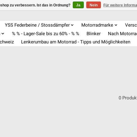
shop zu verbessern. Ist das in Ordnung?
Ja
Nein
Für weitere Inform
YSS Federbeine / Stossdämpfer
Motorradmarke
Versc
n
% % - Lager-Sale bis zu 60% - % %
Blinker
Nach Motorr
Schweiz
Lenkerumbau am Motorrad - Tipps und Möglichkeiten
0 Produk