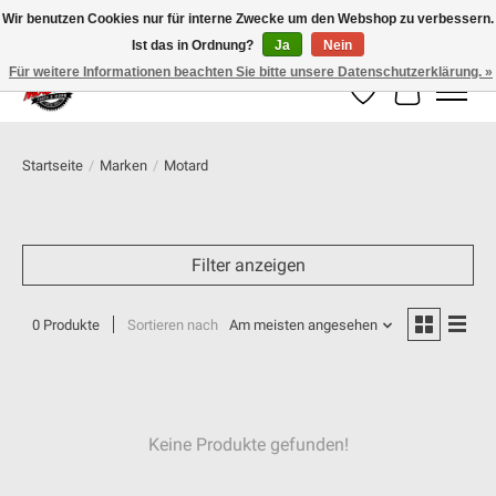
Wir benutzen Cookies nur für interne Zwecke um den Webshop zu verbessern.
Ist das in Ordnung?
Ja
Nein
100% schweizer Onlineshop für Dein Motorrad
Für weitere Informationen beachten Sie bitte unsere Datenschutzerklärung. »
Wunschzettel
Ihr Warenk
Startseite
/
Marken
/
Motard
Filter anzeigen
0 Produkte
Sortieren nach
Am meisten angesehen
Keine Produkte gefunden!