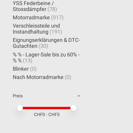
YSS Federbeine /
Stossdämpfer
(78)
Motorradmarke
(917)
Verschleissteile und
Instandhaltung
(191)
Eignungserklärungen & DTC-
Gutachten
(30)
% % - Lager-Sale bis zu 60% -
% %
(13)
Blinker
(0)
Nach Motorradmarke
(0)
Preis
Preis – Mindestwert
Price maximum value
CHF
0
- CHF
5