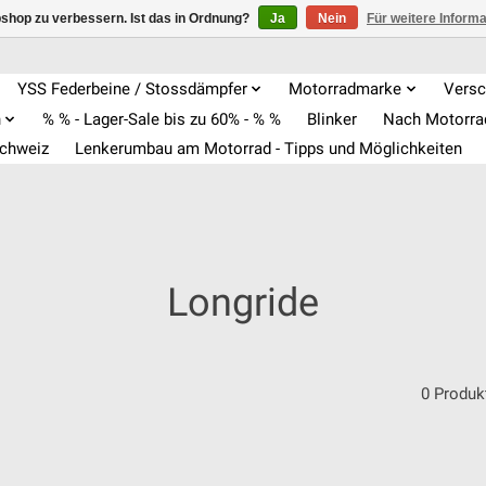
shop zu verbessern. Ist das in Ordnung?
Ja
Nein
Für weitere Inform
YSS Federbeine / Stossdämpfer
Motorradmarke
Versc
n
% % - Lager-Sale bis zu 60% - % %
Blinker
Nach Motorr
Schweiz
Lenkerumbau am Motorrad - Tipps und Möglichkeiten
Longride
0 Produk