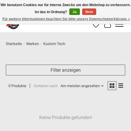
Wir benutzen Cookies nur für interne Zwecke um den Webshop zu verbessern.
Ist das in Ordnung?
Ja
Nein
100% schweizer Onlineshop für Dein Motorrad
Für weitere Informationen beachten Sie bitte unsere Datenschutzerklärung. »
Wunschzettel
Ihr Warenk
Startseite
/
Marken
/
Kustom Tech
Filter anzeigen
0 Produkte
Sortieren nach
Am meisten angesehen
Keine Produkte gefunden!