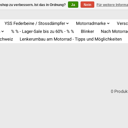
shop zu verbessern. Ist das in Ordnung?
Ja
Nein
Für weitere Inform
YSS Federbeine / Stossdämpfer
Motorradmarke
Versc
n
% % - Lager-Sale bis zu 60% - % %
Blinker
Nach Motorr
Schweiz
Lenkerumbau am Motorrad - Tipps und Möglichkeiten
0 Produk