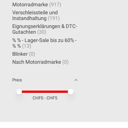
Motorradmarke
(917)
Verschleissteile und
Instandhaltung
(191)
Eignungserklärungen & DTC-
Gutachten
(30)
% % - Lager-Sale bis zu 60% -
% %
(13)
Blinker
(0)
Nach Motorradmarke
(0)
Preis
Preis – Mindestwert
Price maximum value
CHF
0
- CHF
5