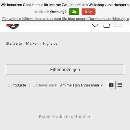
Wir benutzen Cookies nur für interne Zwecke um den Webshop zu verbessern.
Ist das in Ordnung?
Ja
Nein
100% schweizer Onlineshop für Dein Motorrad
Für weitere Informationen beachten Sie bitte unsere Datenschutzerklärung. »
Wunschzettel
Ihr Warenk
Startseite
/
Marken
/
Highsider
Filter anzeigen
0 Produkte
Sortieren nach
Am meisten angesehen
Keine Produkte gefunden!