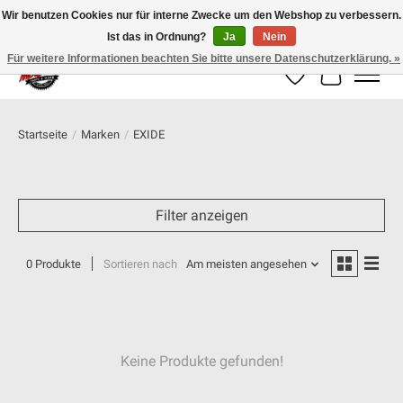
Wir benutzen Cookies nur für interne Zwecke um den Webshop zu verbessern.
Ist das in Ordnung?
Ja
Nein
100% schweizer Onlineshop für Dein Motorrad
Für weitere Informationen beachten Sie bitte unsere Datenschutzerklärung. »
Wunschzettel
Ihr Warenk
Startseite
/
Marken
/
EXIDE
Filter anzeigen
0 Produkte
Sortieren nach
Am meisten angesehen
Keine Produkte gefunden!