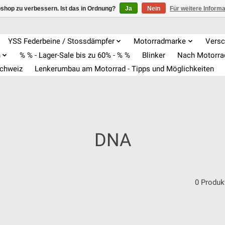
shop zu verbessern. Ist das in Ordnung?
Ja
Nein
Für weitere Inform
YSS Federbeine / Stossdämpfer
Motorradmarke
Versc
n
% % - Lager-Sale bis zu 60% - % %
Blinker
Nach Motorr
Schweiz
Lenkerumbau am Motorrad - Tipps und Möglichkeiten
DNA
0 Produk