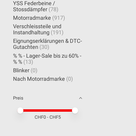
YSS Federbeine /
Stossdämpfer
(78)
Motorradmarke
(917)
Verschleissteile und
Instandhaltung
(191)
Eignungserklärungen & DTC-
Gutachten
(30)
% % - Lager-Sale bis zu 60% -
% %
(13)
Blinker
(0)
Nach Motorradmarke
(0)
Preis
Preis – Mindestwert
Price maximum value
CHF
0
- CHF
5