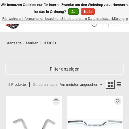
Wir benutzen Cookies nur für interne Zwecke um den Webshop zu verbessern.
Ist das in Ordnung?
Ja
Nein
100% schweizer Onlineshop für Dein Motorrad
Für weitere Informationen beachten Sie bitte unsere Datenschutzerklärung. »
Wunschzettel
Ihr Warenk
Startseite
/
Marken
/
CEMOTO
Filter anzeigen
2 Produkte
Sortieren nach
Am meisten angesehen