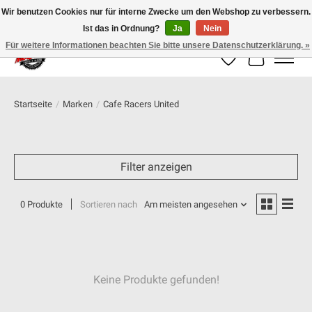
Wir benutzen Cookies nur für interne Zwecke um den Webshop zu verbessern.
Ist das in Ordnung?
Ja
Nein
100% schweizer Onlineshop für Dein Motorrad
Für weitere Informationen beachten Sie bitte unsere Datenschutzerklärung. »
Wunschzettel
Ihr Warenk
Startseite
/
Marken
/
Cafe Racers United
Filter anzeigen
0 Produkte
Sortieren nach
Am meisten angesehen
Keine Produkte gefunden!