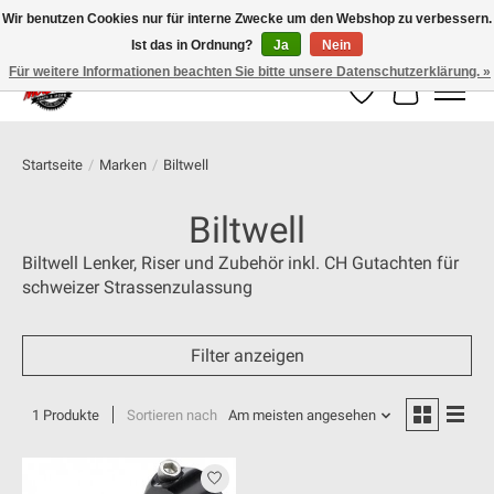
Wir benutzen Cookies nur für interne Zwecke um den Webshop zu verbessern.
Ist das in Ordnung?
Ja
Nein
100% schweizer Onlineshop für Dein Motorrad
Für weitere Informationen beachten Sie bitte unsere Datenschutzerklärung. »
Wunschzettel
Ihr Warenk
Startseite
/
Marken
/
Biltwell
Biltwell
Biltwell Lenker, Riser und Zubehör inkl. CH Gutachten für
schweizer Strassenzulassung
Filter anzeigen
1 Produkte
Sortieren nach
Am meisten angesehen