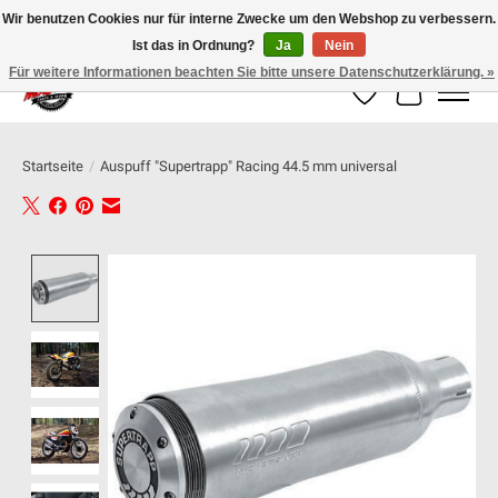
Wir benutzen Cookies nur für interne Zwecke um den Webshop zu verbessern.
Ist das in Ordnung?
Ja
Nein
100% schweizer Onlineshop für Dein Motorrad
Für weitere Informationen beachten Sie bitte unsere Datenschutzerklärung. »
Wunschzettel
Ihr Warenk
Startseite
/
Auspuff "Supertrapp" Racing 44.5 mm universal
Product image slideshow Items