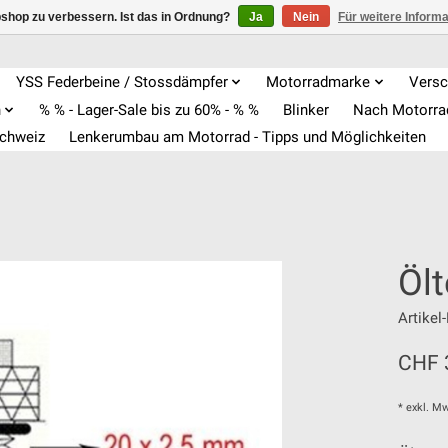
shop zu verbessern. Ist das in Ordnung?
Ja
Nein
Für weitere Inform
YSS Federbeine / Stossdämpfer
Motorradmarke
Versc
n
% % - Lager-Sale bis zu 60% - % %
Blinker
Nach Motorr
Schweiz
Lenkerumbau am Motorrad - Tipps und Möglichkeiten
Öl
Artike
CHF 
* exkl. Mw