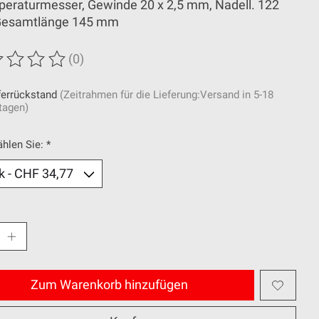
peraturmesser, Gewinde 20 x 2,5 mm, Nadell. 122
esamtlänge 145 mm
(0)
wertung dieses Produkts ist
0
von 5
ferrückstand
(Zeitrahmen für die Lieferung:Versand in 5-18
tagen)
ählen Sie:
*
Zum Warenkorb hinzufügen