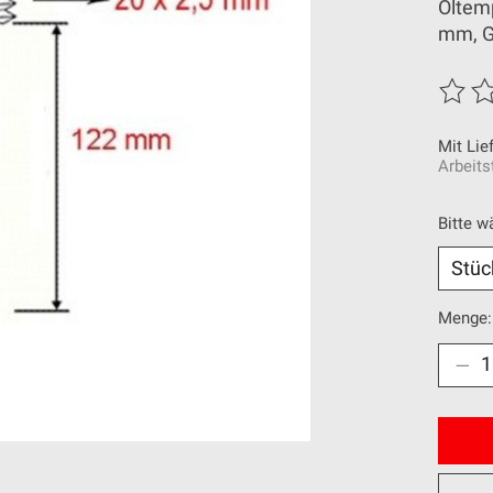
Öltem
mm, G
Die Be
Mit Lie
Arbeits
Bitte w
Menge: